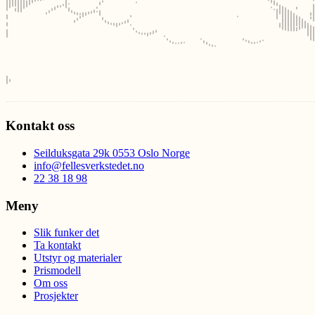
Kontakt oss
Seilduksgata 29k 0553 Oslo Norge
info@fellesverkstedet.no
22 38 18 98
Meny
Slik funker det
Ta kontakt
Utstyr og materialer
Prismodell
Om oss
Prosjekter