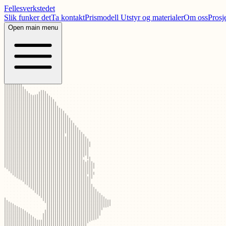
Fellesverkstedet
Slik funker det
Ta kontakt
Prismodell
Utstyr og materialer
Om oss
Prosj
Open main menu